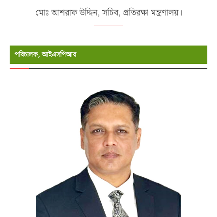
মোঃ আশরাফ উদ্দিন, সচিব, প্রতিরক্ষা মন্ত্রণালয়।
পরিচালক, আইএসপিআর