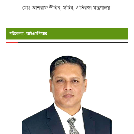
মোঃ আশরাফ উদ্দিন, সচিব, প্রতিরক্ষা মন্ত্রণালয়।
পরিচালক, আইএসপিআর