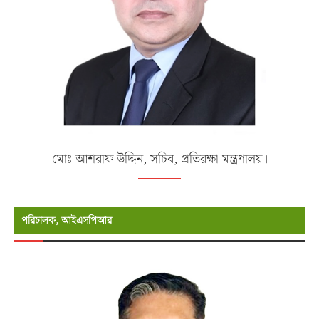
মোঃ আশরাফ উদ্দিন, সচিব, প্রতিরক্ষা মন্ত্রণালয়।
পরিচালক, আইএসপিআর