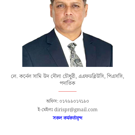
লে. কর্নেল সামি উদ দৌলা চৌধুরী, এএফডব্লিউসি, পিএসসি,
পদাতিক
অফিস: ০১৭৬৯০১৭১৯০
ই-মেইলঃ dirispr@gmail.com
সকল কর্মকর্তাবৃন্দ