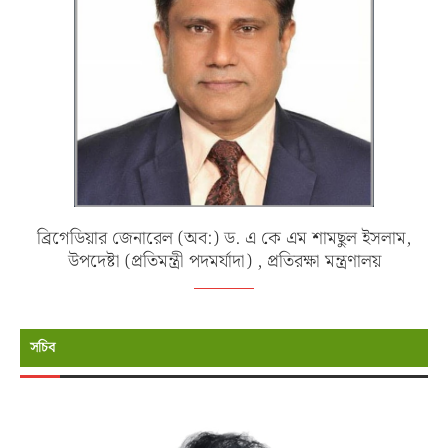
ব্রিগেডিয়ার জেনারেল (অব:) ড. এ কে এম শামছুল ইসলাম,
উপদেষ্টা (প্রতিমন্ত্রী পদমর্যাদা) , প্রতিরক্ষা মন্ত্রণালয়
সচিব