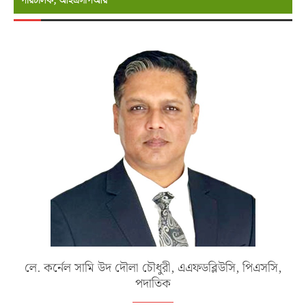
পরিচালক, আইএসপিআর
লে. কর্নেল সামি উদ দৌলা চৌধুরী, এএফডব্লিউসি, পিএসসি,
পদাতিক