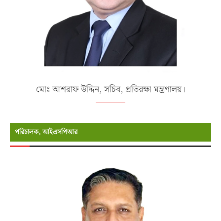
মোঃ আশরাফ উদ্দিন, সচিব, প্রতিরক্ষা মন্ত্রণালয়।
পরিচালক, আইএসপিআর