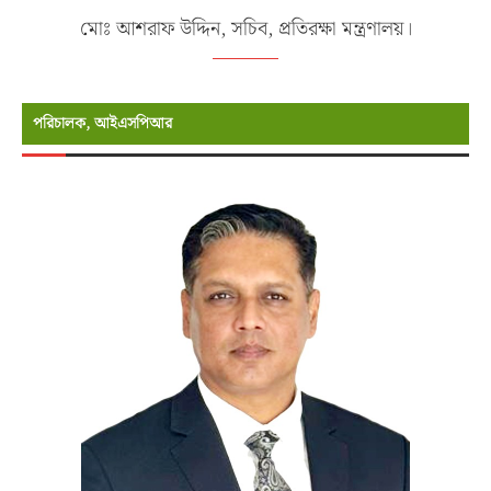
মোঃ আশরাফ উদ্দিন, সচিব, প্রতিরক্ষা মন্ত্রণালয়।
পরিচালক, আইএসপিআর