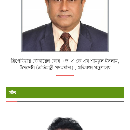
ব্রিগেডিয়ার জেনারেল (অব:) ড. এ কে এম শামছুল ইসলাম,
উপদেষ্টা (প্রতিমন্ত্রী পদমর্যাদা) , প্রতিরক্ষা মন্ত্রণালয়
সচিব