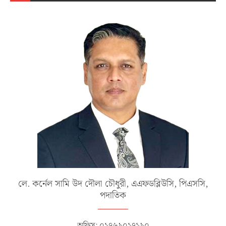
লে. কর্নেল সামি উদ দৌলা চৌধুরী, এএফডব্লিউসি, পিএসসি,
পদাতিক
অফিস: ০১৭৬৯০১৭১৯০