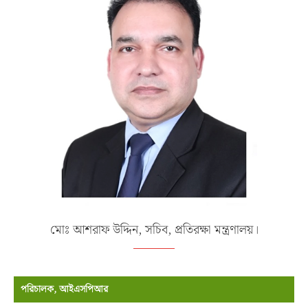
মোঃ আশরাফ উদ্দিন, সচিব, প্রতিরক্ষা মন্ত্রণালয়।
পরিচালক, আইএসপিআর