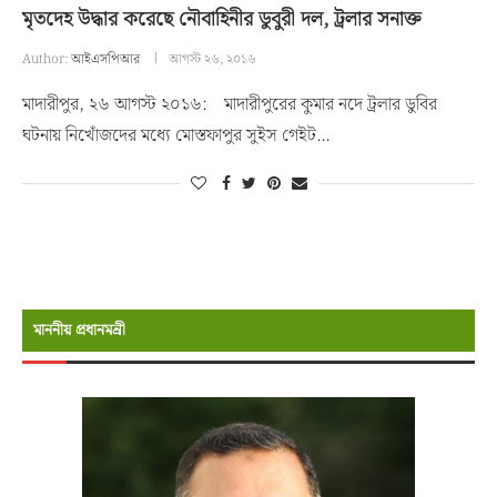
মৃতদেহ উদ্ধার করেছে নৌবাহিনীর ডুবুরী দল, ট্রলার সনাক্ত
Author:
আইএসপিআর
আগস্ট ২৬, ২০১৬
মাদারীপুর, ২৬ আগস্ট ২০১৬: মাদারীপুরের কুমার নদে ট্রলার ডুবির
ঘটনায় নিখোঁজদের মধ্যে মোস্তফাপুর সুইস গেইট…
মাননীয় প্রধানমন্রী