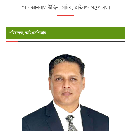
মোঃ আশরাফ উদ্দিন, সচিব, প্রতিরক্ষা মন্ত্রণালয়।
পরিচালক, আইএসপিআর