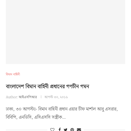
বিমান বাহিনী
বাংলাদেশ বিমান বাহিনী প্রধানের গণচীন গমন
Author:
আইএসপিআর
আগস্ট ৩০, ২০১৬
ঢাকা, ৩০ আগস্টঃ- বিমান বাহিনী প্রধান এয়ার চীফ মার্শাল আবু এসরার,
বিবিপি, এনডিসি, এসিএসসি সস্ত্রীক…