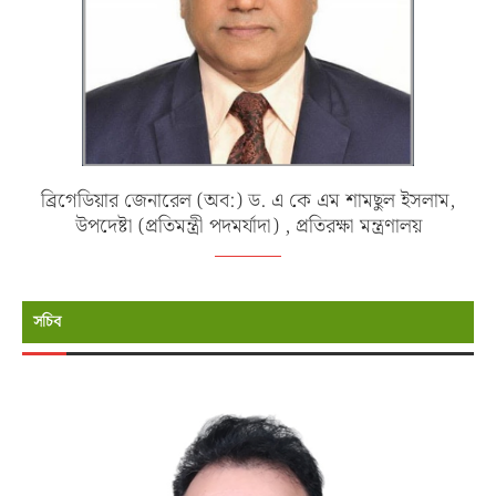
ব্রিগেডিয়ার জেনারেল (অব:) ড. এ কে এম শামছুল ইসলাম,
উপদেষ্টা (প্রতিমন্ত্রী পদমর্যাদা) , প্রতিরক্ষা মন্ত্রণালয়
সচিব