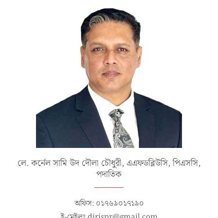
লে. কর্নেল সামি উদ দৌলা চৌধুরী, এএফডব্লিউসি, পিএসসি,
পদাতিক
অফিস: ০১৭৬৯০১৭১৯০
ই-মেইলঃ dirispr@gmail.com