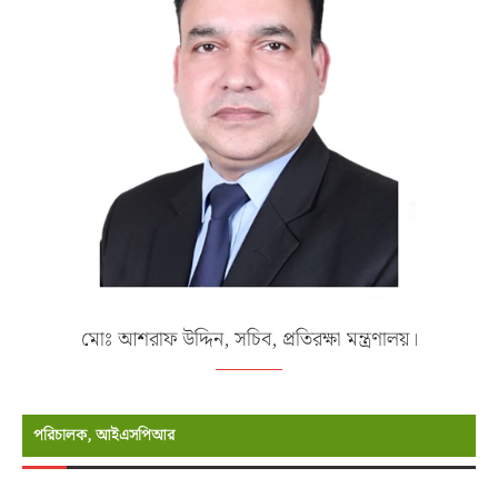
মোঃ আশরাফ উদ্দিন, সচিব, প্রতিরক্ষা মন্ত্রণালয়।
পরিচালক, আইএসপিআর