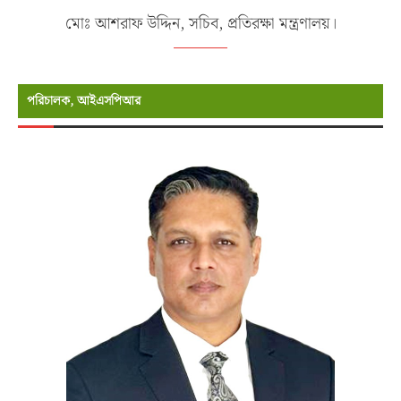
মোঃ আশরাফ উদ্দিন, সচিব, প্রতিরক্ষা মন্ত্রণালয়।
পরিচালক, আইএসপিআর