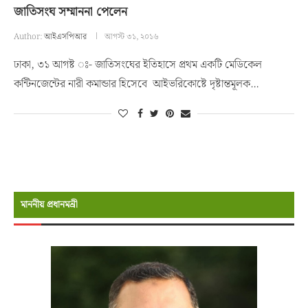
জাতিসংঘ সম্মাননা পেলেন
Author:
আইএসপিআর
আগস্ট ৩১, ২০১৬
ঢাকা, ৩১ আগষ্ট ঃ- জাতিসংঘের ইতিহাসে প্রথম একটি মেডিকেল
কন্টিনজেন্টের নারী কমান্ডার হিসেবে আইভরিকোষ্টে দৃষ্টান্তমূলক…
মাননীয় প্রধানমন্রী