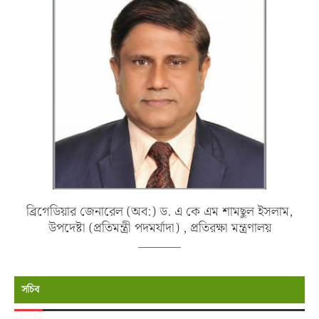
ব্রিগেডিয়ার জেনারেল (অব:) ড. এ কে এম শামছুল ইসলাম,
উপদেষ্টা (প্রতিমন্ত্রী পদমর্যাদা) , প্রতিরক্ষা মন্ত্রণালয়
সচিব