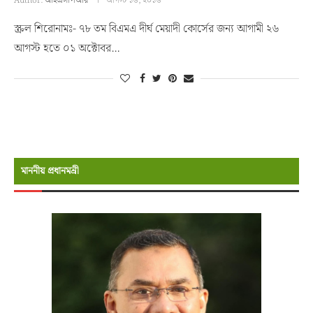
Author:
আইএসপিআর
আগস্ট ১৬, ২০১৬
স্ক্রল শিরোনামঃ- ৭৮ তম বিএমএ দীর্ঘ মেয়াদী কোর্সের জন্য আগামী ২৬
আগস্ট হতে ০১ অক্টোবর…
মাননীয় প্রধানমন্রী