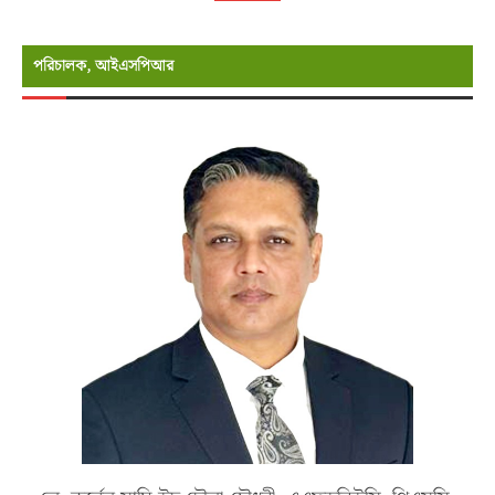
পরিচালক, আইএসপিআর