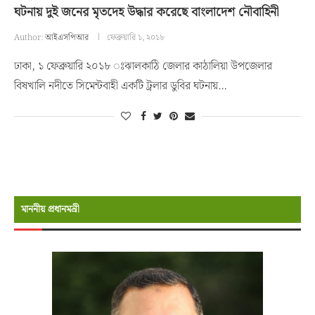
ঘটনায় দুই জনের মৃতদেহ উদ্ধার করেছে বাংলাদেশ নৌবাহিনী
Author:
আইএসপিআর
ফেব্রুয়ারি ১, ২০১৮
ঢাকা, ১ ফেব্রুয়ারি ২০১৮ ঃঝালকাঠি জেলার কাঠালিয়া উপজেলার
বিষখালি নদীতে সিমেন্টবাহী একটি ট্রলার ডুবির ঘটনায়…
মাননীয় প্রধানমন্রী