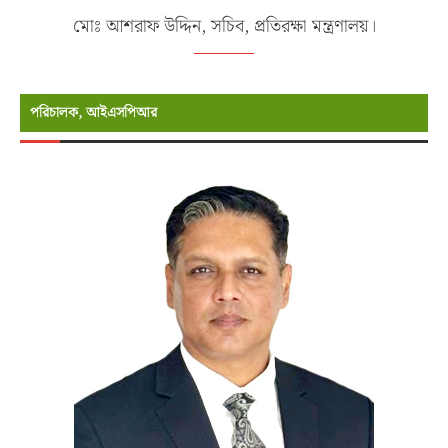
মোঃ আশরাফ উদ্দিন, সচিব, প্রতিরক্ষা মন্ত্রণালয়।
পরিচালক, আইএসপিআর