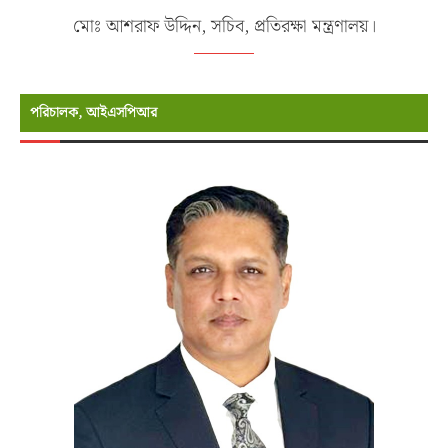
মোঃ আশরাফ উদ্দিন, সচিব, প্রতিরক্ষা মন্ত্রণালয়।
পরিচালক, আইএসপিআর