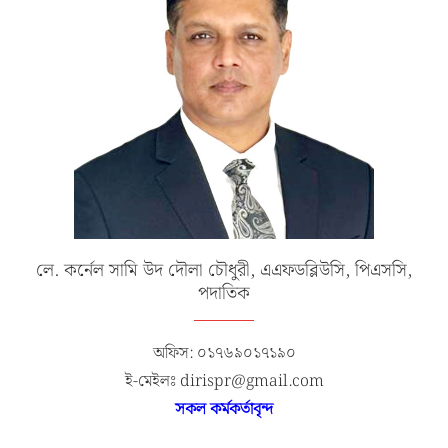
লে. কর্নেল সামি উদ দৌলা চৌধুরী, এএফডব্লিউসি, পিএসসি,
পদাতিক
অফিস: ০১৭৬৯০১৭১৯০
ই-মেইলঃ dirispr@gmail.com
সকল কর্মকর্তাবৃন্দ