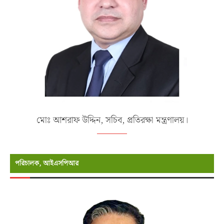
মোঃ আশরাফ উদ্দিন, সচিব, প্রতিরক্ষা মন্ত্রণালয়।
পরিচালক, আইএসপিআর