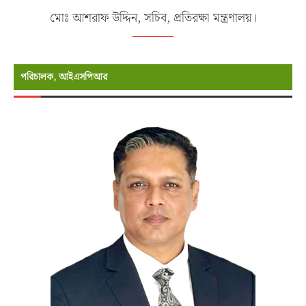
মোঃ আশরাফ উদ্দিন, সচিব, প্রতিরক্ষা মন্ত্রণালয়।
পরিচালক, আইএসপিআর