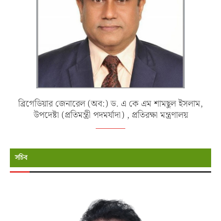
ব্রিগেডিয়ার জেনারেল (অব:) ড. এ কে এম শামছুল ইসলাম,
উপদেষ্টা (প্রতিমন্ত্রী পদমর্যাদা) , প্রতিরক্ষা মন্ত্রণালয়
সচিব