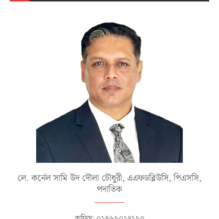
লে. কর্নেল সামি উদ দৌলা চৌধুরী, এএফডব্লিউসি, পিএসসি,
পদাতিক
অফিস: ০১৭৬৯০১৭১৯০