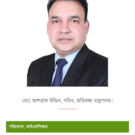
মোঃ আশরাফ উদ্দিন, সচিব, প্রতিরক্ষা মন্ত্রণালয়।
পরিচালক, আইএসপিআর