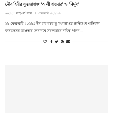
নৌবাহিনীর যুদ্ধজাহাজ ‘আলী হায়দার’ ও ‘নির্মূল’
Author:
আইএসপিআর
ফেব্রুয়ারি ১৮, ২০১৮
১৮ ফেব্রুয়ারি ২০১৮ঃ দীর্ঘ চার বছর ভূ-মধ্যসাগরে জাতিসংঘ শান্তিরক্ষা
কার্যক্রমের আওতায় লেবাননে সফলভাবে দায়িত্ব পালন…