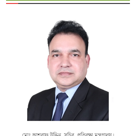
মোঃ আশরাফ উদ্দিন, সচিব, প্রতিরক্ষা মন্ত্রণালয়।