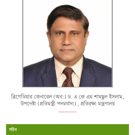
ব্রিগেডিয়ার জেনারেল (অব:) ড. এ কে এম শামছুল ইসলাম,
উপদেষ্টা (প্রতিমন্ত্রী পদমর্যাদা) , প্রতিরক্ষা মন্ত্রণালয়
সচিব