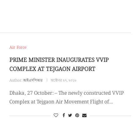
Air Force
PRIME MINISTER INAUGURATES VVIP
COMPLEX AT TEJGAON AIRPORT
Author:
আইএসপিআর
অক্টোবর ২৭, ২০১৮
Dhaka, 27 October: – The newly constructed VVIP
Complex at Tejgaon Air Movement Flight of…