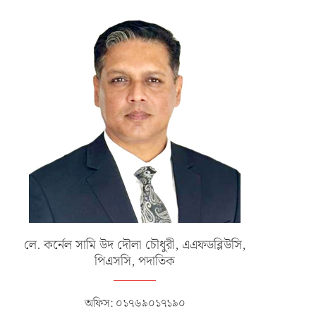
লে. কর্নেল সামি উদ দৌলা চৌধুরী, এএফডব্লিউসি,
পিএসসি, পদাতিক
অফিস: ০১৭৬৯০১৭১৯০