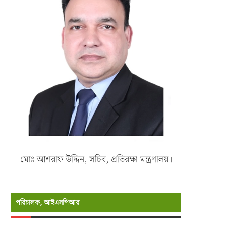
মোঃ আশরাফ উদ্দিন, সচিব, প্রতিরক্ষা মন্ত্রণালয়।
পরিচালক, আইএসপিআর