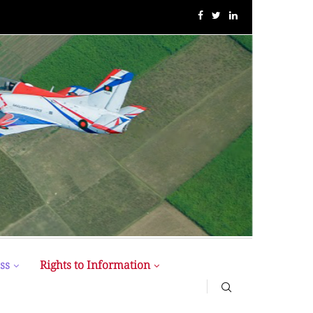
MIST MAVIROV Crowned as Champion at MATE ROV...
ss
Rights to Information