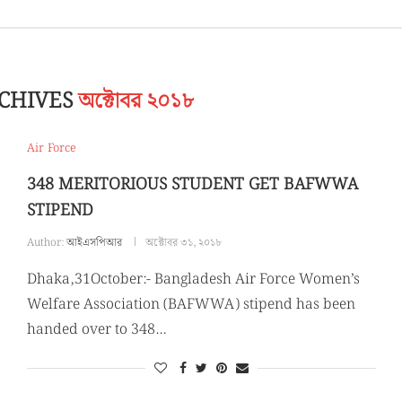
CHIVES
অক্টোবর ২০১৮
Air Force
348 MERITORIOUS STUDENT GET BAFWWA
STIPEND
Author:
আইএসপিআর
অক্টোবর ৩১, ২০১৮
Dhaka,31October:- Bangladesh Air Force Women’s
Welfare Association (BAFWWA) stipend has been
handed over to 348…