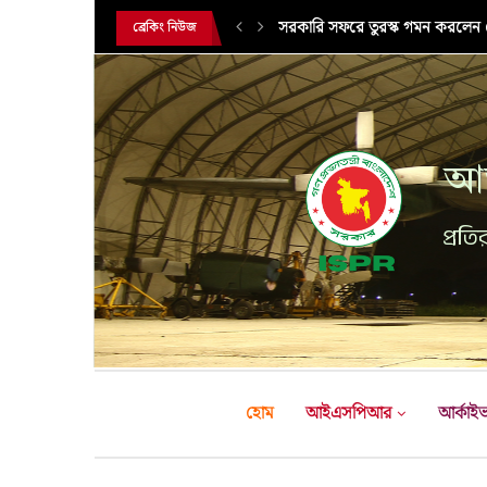
এক্সারসাইজ টাইগার লাইটনিং-২০২৬ এ
ব্রেকিং নিউজ
আন
প্রতির
হোম
আইএসপিআর
আর্কাই