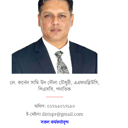
লে. কর্নেল সামি উদ দৌলা চৌধুরী, এএফডব্লিউসি,
পিএসসি, পদাতিক
অফিস: ০১৭৬৯০১৭১৯০
ই-মেইলঃ dirispr@gmail.com
সকল কর্মকর্তাবৃন্দ