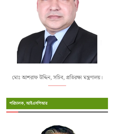
মোঃ আশরাফ উদ্দিন, সচিব, প্রতিরক্ষা মন্ত্রণালয়।
পরিচালক, আইএসপিআর