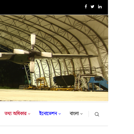
১৮-তম নৌবাহিনী প্রধান হিসেবে নিয়োগ পেলেন রিয়ার এডমিরাল...
তথ্য অধিকার
ইনোভেশন
বাংলা