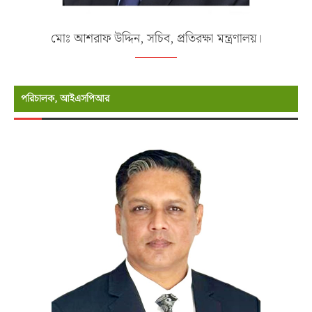
মোঃ আশরাফ উদ্দিন, সচিব, প্রতিরক্ষা মন্ত্রণালয়।
পরিচালক, আইএসপিআর