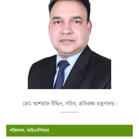
মোঃ আশরাফ উদ্দিন, সচিব, প্রতিরক্ষা মন্ত্রণালয়।
পরিচালক, আইএসপিআর