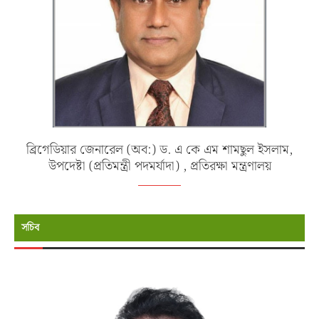
ব্রিগেডিয়ার জেনারেল (অব:) ড. এ কে এম শামছুল ইসলাম,
উপদেষ্টা (প্রতিমন্ত্রী পদমর্যাদা) , প্রতিরক্ষা মন্ত্রণালয়
সচিব