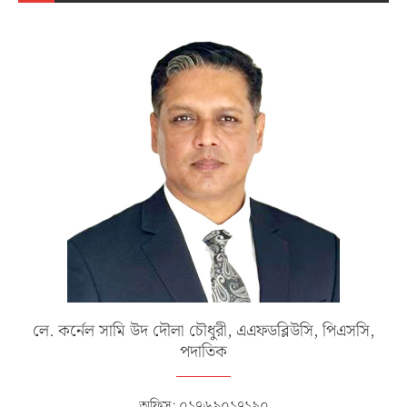
লে. কর্নেল সামি উদ দৌলা চৌধুরী, এএফডব্লিউসি, পিএসসি,
পদাতিক
অফিস: ০১৭৬৯০১৭১৯০