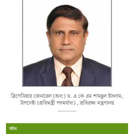
ব্রিগেডিয়ার জেনারেল (অব:) ড. এ কে এম শামছুল ইসলাম,
উপদেষ্টা (প্রতিমন্ত্রী পদমর্যাদা) , প্রতিরক্ষা মন্ত্রণালয়
সচিব