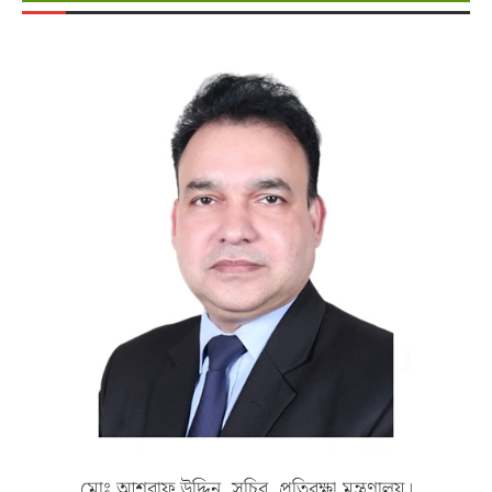
মোঃ আশরাফ উদ্দিন, সচিব, প্রতিরক্ষা মন্ত্রণালয়।