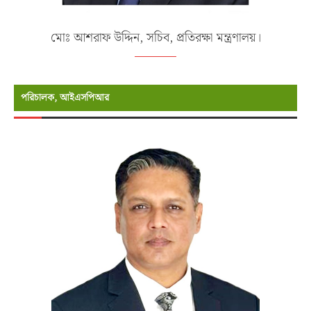
মোঃ আশরাফ উদ্দিন, সচিব, প্রতিরক্ষা মন্ত্রণালয়।
পরিচালক, আইএসপিআর