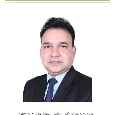
মোঃ আশরাফ উদ্দিন, সচিব, প্রতিরক্ষা মন্ত্রণালয়।