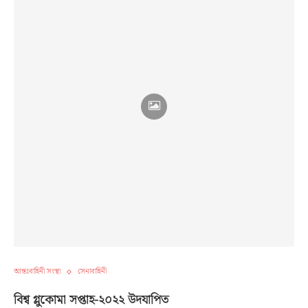
আন্তঃবাহিনী সংস্থা
সেনাবাহিনী
বিশ্ব গ্লুকোমা সপ্তাহ-২০২২ উদযাপিত