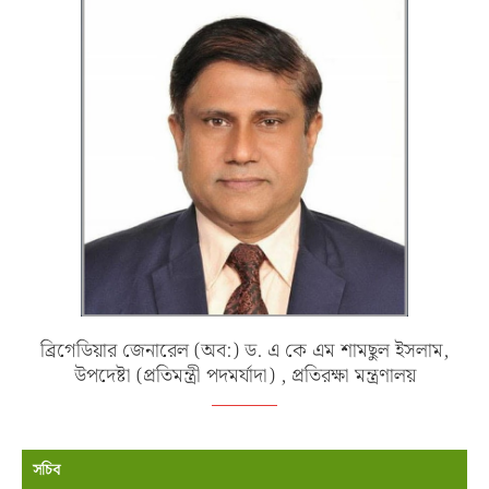
ব্রিগেডিয়ার জেনারেল (অব:) ড. এ কে এম শামছুল ইসলাম,
উপদেষ্টা (প্রতিমন্ত্রী পদমর্যাদা) , প্রতিরক্ষা মন্ত্রণালয়
সচিব