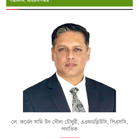
পরিচালক, আইএসপিআর
লে. কর্নেল সামি উদ দৌলা চৌধুরী, এএফডব্লিউসি, পিএসসি,
পদাতিক