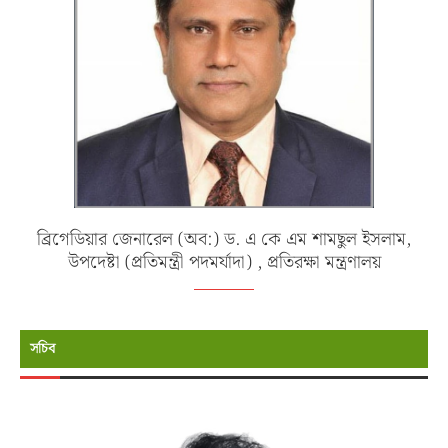
ব্রিগেডিয়ার জেনারেল (অব:) ড. এ কে এম শামছুল ইসলাম,
উপদেষ্টা (প্রতিমন্ত্রী পদমর্যাদা) , প্রতিরক্ষা মন্ত্রণালয়
সচিব