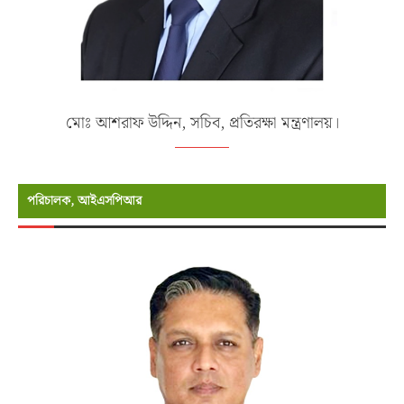
মোঃ আশরাফ উদ্দিন, সচিব, প্রতিরক্ষা মন্ত্রণালয়।
পরিচালক, আইএসপিআর