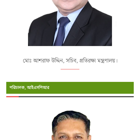
মোঃ আশরাফ উদ্দিন, সচিব, প্রতিরক্ষা মন্ত্রণালয়।
পরিচালক, আইএসপিআর