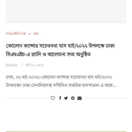
আন্তঃবাহিনী সংস্থা
হোম
কোলোন ক্যান্সার সচেতনতা মাস মার্চ/২০২২ উপলক্ষে ঢাকা
সিএমএইচ-এ র‌্যালি ও আলোচনা সভা অনুষ্ঠিত
Author:
মার্চ ২৮, ২০২২
ঢাকা, ২৮ মার্চ ২০২২:-কোলোন ক্যান্সার সচেতনতা মাস মার্চ/২০২২
উপলক্ষ্যে ঢাকা সেনানিবাসস্থ সম্মিলিত সামরিক হাসপাতাল-এ আজ…