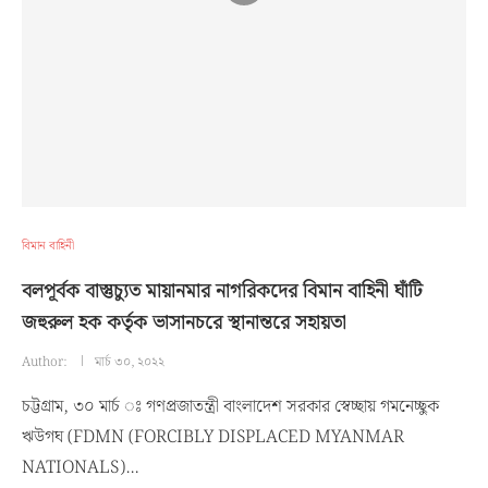
বিমান বাহিনী
বলপূর্বক বাস্তুচ্যুত মায়ানমার নাগরিকদের বিমান বাহিনী ঘাঁটি
জহুরুল হক কর্তৃক ভাসানচরে স্থানান্তরে সহায়তা
Author:
মার্চ ৩০, ২০২২
চট্টগ্রাম, ৩০ মার্চ ঃ গণপ্রজাতন্ত্রী বাংলাদেশ সরকার স্বেচ্ছায় গমনেচ্ছুক
ঋউগঘ (FDMN (FORCIBLY DISPLACED MYANMAR
NATIONALS)…