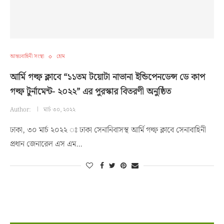
আন্তঃবাহিনী সংস্থা
হোম
আর্মি গল্ফ ক্লাবে “১১তম টয়োটা নাভানা ইন্ডিপেনডেন্স ডে কাপ
গল্ফ টুর্নামেন্ট- ২০২২” এর পুরস্কার বিতরণী অনুষ্ঠিত
Author:
মার্চ ৩০, ২০২২
ঢাকা, ৩০ মার্চ ২০২২ ঃ ঢাকা সেনানিবাসস্থ আর্মি গল্ফ ক্লাবে সেনাবাহিনী
প্রধান জেনারেল এস এম…