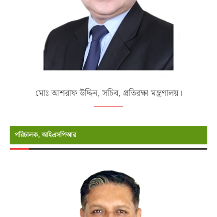
মোঃ আশরাফ উদ্দিন, সচিব, প্রতিরক্ষা মন্ত্রণালয়।
পরিচালক, আইএসপিআর