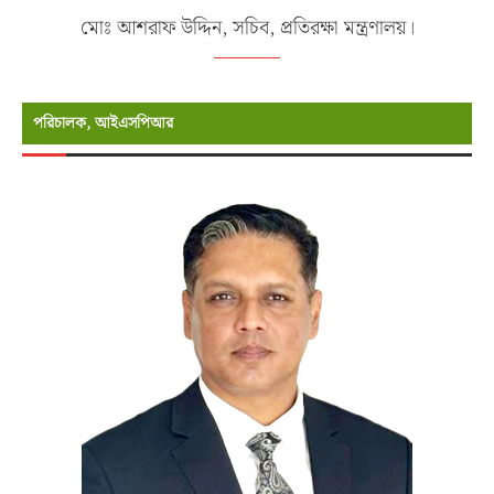
মোঃ আশরাফ উদ্দিন, সচিব, প্রতিরক্ষা মন্ত্রণালয়।
পরিচালক, আইএসপিআর