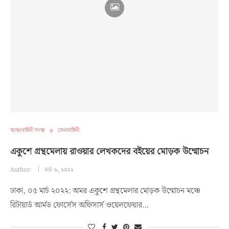
আন্তঃবাহিনী সংস্থা
সেনাবাহিনী
একুশে গ্রন্থমেলায় রাওয়ার লেখকদের বইয়ের মোড়ক উন্মোচন
Author:
মার্চ ৬, ২০২২
ঢাকা, ০৫ মার্চ ২০২২: অমর একুশে গ্রন্থমেলার মোড়ক উন্মোচন মঞ্চে
রিটায়ার্ড আর্মড ফোর্সেস অফিসার্স ওয়েলফেয়ার…