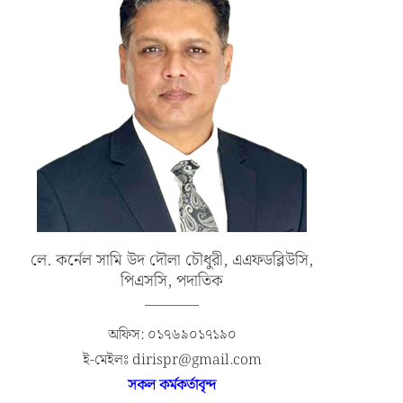
লে. কর্নেল সামি উদ দৌলা চৌধুরী, এএফডব্লিউসি,
পিএসসি, পদাতিক
অফিস: ০১৭৬৯০১৭১৯০
ই-মেইলঃ dirispr@gmail.com
সকল কর্মকর্তাবৃন্দ