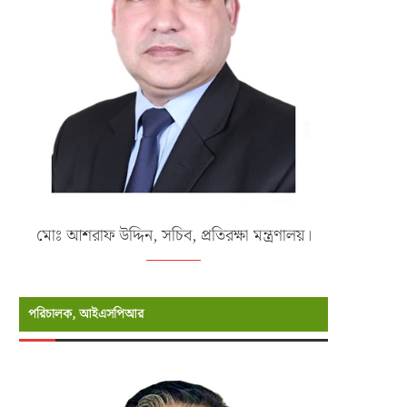
মোঃ আশরাফ উদ্দিন, সচিব, প্রতিরক্ষা মন্ত্রণালয়।
পরিচালক, আইএসপিআর