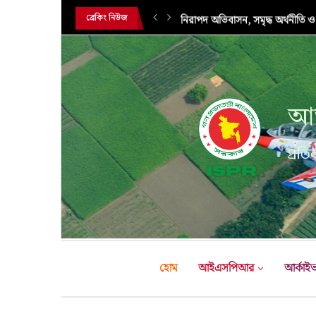
নিরাপদ অভিবাসন, সমৃদ্ধ অর্থনীতি ও
ব্রেকিং নিউজ
আন
প্রতির
হোম
আইএসপিআর
আর্কাই