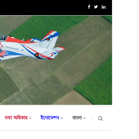
সেনাবাহিনী প্রধান কর্তৃক আর্মি ইন্টারন্যাশনাল ইসলামিক ইনস্টিটিউট (AIII
তথ্য অধিকার
ইনোভেশন
বাংলা