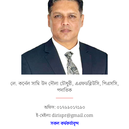
লে. কর্নেল সামি উদ দৌলা চৌধুরী, এএফডব্লিউসি, পিএসসি,
পদাতিক
অফিস: ০১৭৬৯০১৭১৯০
ই-মেইলঃ dirispr@gmail.com
সকল কর্মকর্তাবৃন্দ