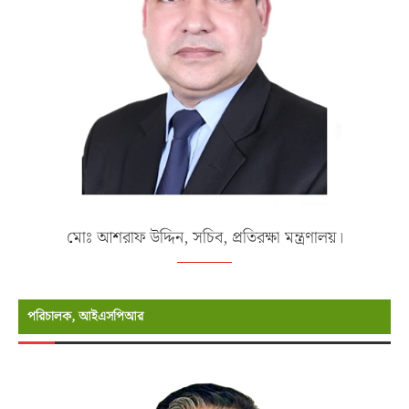
মোঃ আশরাফ উদ্দিন, সচিব, প্রতিরক্ষা মন্ত্রণালয়।
পরিচালক, আইএসপিআর