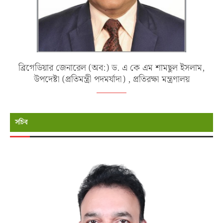
ব্রিগেডিয়ার জেনারেল (অব:) ড. এ কে এম শামছুল ইসলাম,
উপদেষ্টা (প্রতিমন্ত্রী পদমর্যাদা) , প্রতিরক্ষা মন্ত্রণালয়
সচিব