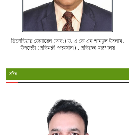
ব্রিগেডিয়ার জেনারেল (অব:) ড. এ কে এম শামছুল ইসলাম,
উপদেষ্টা (প্রতিমন্ত্রী পদমর্যাদা) , প্রতিরক্ষা মন্ত্রণালয়
সচিব