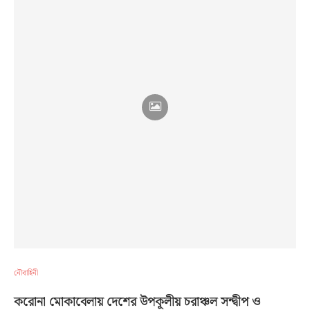
নৌবাহিনী
করোনা মোকাবেলায় দেশের উপকূলীয় চরাঞ্চল সন্দ্বীপ ও