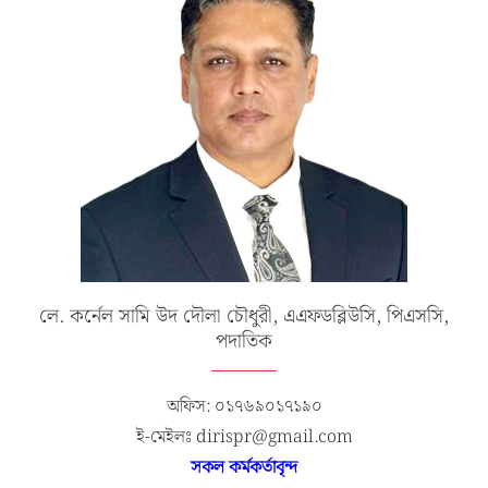
লে. কর্নেল সামি উদ দৌলা চৌধুরী, এএফডব্লিউসি, পিএসসি,
পদাতিক
অফিস: ০১৭৬৯০১৭১৯০
ই-মেইলঃ dirispr@gmail.com
সকল কর্মকর্তাবৃন্দ