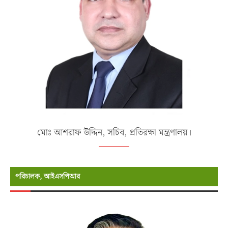
মোঃ আশরাফ উদ্দিন, সচিব, প্রতিরক্ষা মন্ত্রণালয়।
পরিচালক, আইএসপিআর