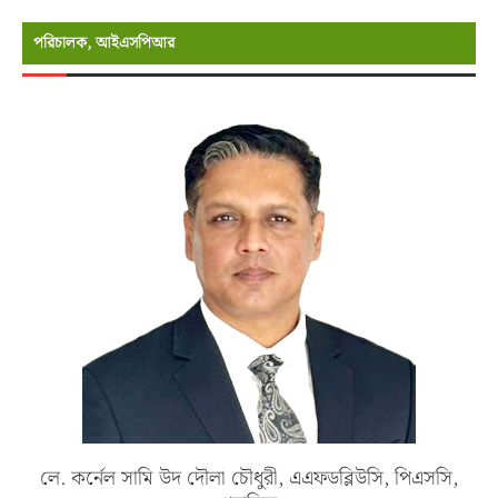
পরিচালক, আইএসপিআর
লে. কর্নেল সামি উদ দৌলা চৌধুরী, এএফডব্লিউসি, পিএসসি,