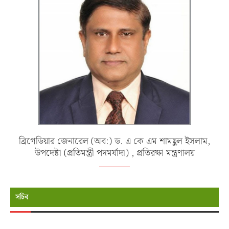
ব্রিগেডিয়ার জেনারেল (অব:) ড. এ কে এম শামছুল ইসলাম,
উপদেষ্টা (প্রতিমন্ত্রী পদমর্যাদা) , প্রতিরক্ষা মন্ত্রণালয়
সচিব