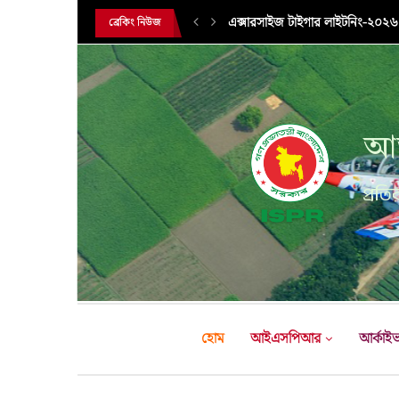
এক্সারসাইজ টাইগার লাইটনিং-২০২৬ এ
ব্রেকিং নিউজ
আন
প্রতির
হোম
আইএসপিআর
আর্কাই