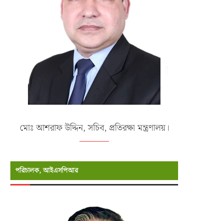
মোঃ আশরাফ উদ্দিন, সচিব, প্রতিরক্ষা মন্ত্রণালয়।
পরিচালক, আইএসপিআর