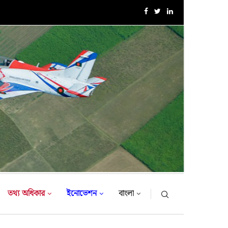
১৮-তম নৌবাহিনী প্রধান হিসেবে নিয়োগ পেলেন রিয়ার এডমিরাল...
তথ্য অধিকার
ইনোভেশন
বাংলা