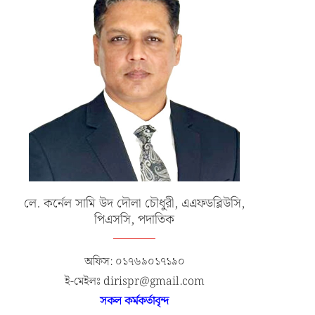
লে. কর্নেল সামি উদ দৌলা চৌধুরী, এএফডব্লিউসি,
পিএসসি, পদাতিক
অফিস: ০১৭৬৯০১৭১৯০
ই-মেইলঃ dirispr@gmail.com
সকল কর্মকর্তাবৃন্দ