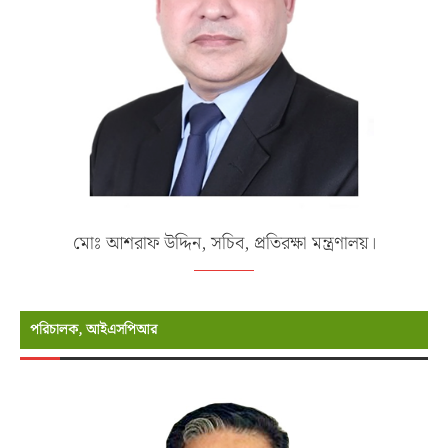
মোঃ আশরাফ উদ্দিন, সচিব, প্রতিরক্ষা মন্ত্রণালয়।
পরিচালক, আইএসপিআর