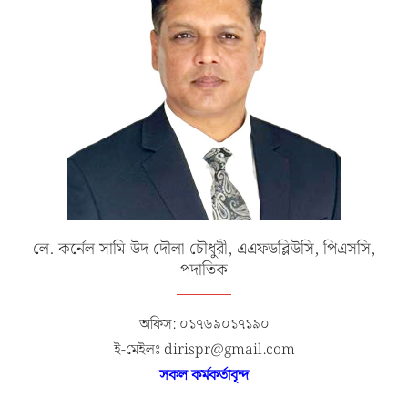
লে. কর্নেল সামি উদ দৌলা চৌধুরী, এএফডব্লিউসি, পিএসসি,
পদাতিক
অফিস: ০১৭৬৯০১৭১৯০
ই-মেইলঃ dirispr@gmail.com
সকল কর্মকর্তাবৃন্দ