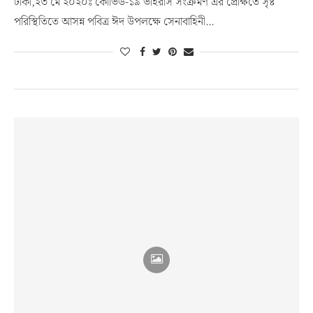
ঢাকা,২৩ মে ২০২০ঃ কোভিড-১৯ ভাইরাস সংক্রমণ এর প্রেক্ষিতে সৃষ্ট
পরিস্থিতিতে আসন্ন পবিত্র ঈদ উপলক্ষে সেনাবাহিনী…