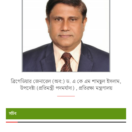
ব্রিগেডিয়ার জেনারেল (অব:) ড. এ কে এম শামছুল ইসলাম,
উপদেষ্টা (প্রতিমন্ত্রী পদমর্যাদা) , প্রতিরক্ষা মন্ত্রণালয়
সচিব