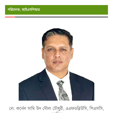
পরিচালক, আইএসপিআর
লে. কর্নেল সামি উদ দৌলা চৌধুরী, এএফডব্লিউসি, পিএসসি,