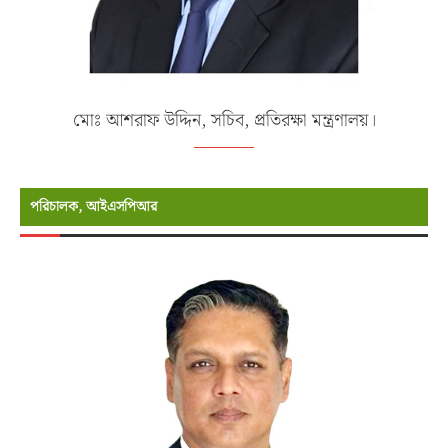
মোঃ আশরাফ উদ্দিন, সচিব, প্রতিরক্ষা মন্ত্রণালয়।
পরিচালক, আইএসপিআর