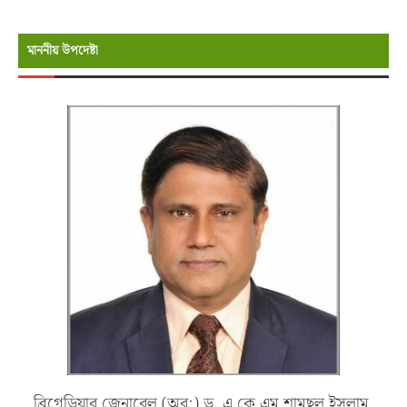
মাননীয় উপদেষ্টা
ব্রিগেডিয়ার জেনারেল (অব:) ড. এ কে এম শামছুল ইসলাম,