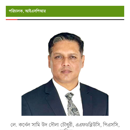
পরিচালক, আইএসপিআর
লে. কর্নেল সামি উদ দৌলা চৌধুরী, এএফডব্লিউসি, পিএসসি,