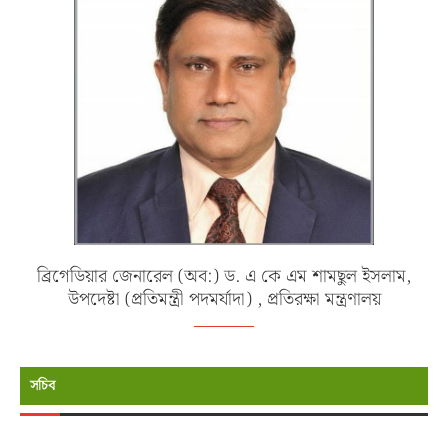
ব্রিগেডিয়ার জেনারেল (অব:) ড. এ কে এম শামছুল ইসলাম,
উপদেষ্টা (প্রতিমন্ত্রী পদমর্যাদা) , প্রতিরক্ষা মন্ত্রণালয়
সচিব