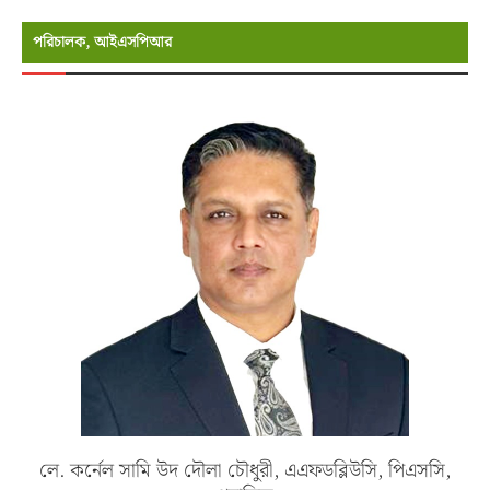
পরিচালক, আইএসপিআর
লে. কর্নেল সামি উদ দৌলা চৌধুরী, এএফডব্লিউসি, পিএসসি,