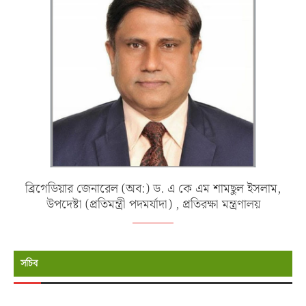
ব্রিগেডিয়ার জেনারেল (অব:) ড. এ কে এম শামছুল ইসলাম,
উপদেষ্টা (প্রতিমন্ত্রী পদমর্যাদা) , প্রতিরক্ষা মন্ত্রণালয়
সচিব