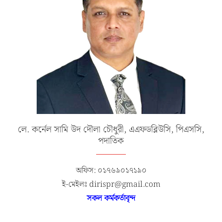
লে. কর্নেল সামি উদ দৌলা চৌধুরী, এএফডব্লিউসি, পিএসসি,
পদাতিক
অফিস: ০১৭৬৯০১৭১৯০
ই-মেইলঃ dirispr@gmail.com
সকল কর্মকর্তাবৃন্দ