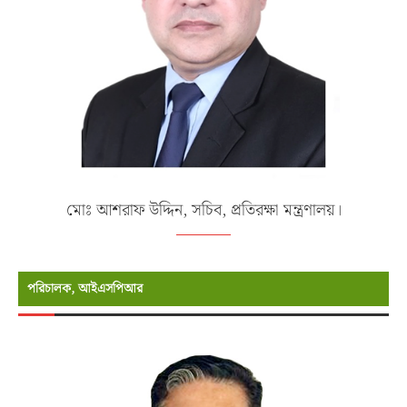
মোঃ আশরাফ উদ্দিন, সচিব, প্রতিরক্ষা মন্ত্রণালয়।
পরিচালক, আইএসপিআর