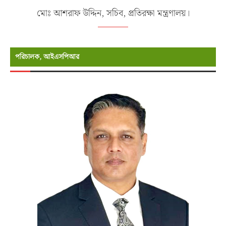
মোঃ আশরাফ উদ্দিন, সচিব, প্রতিরক্ষা মন্ত্রণালয়।
পরিচালক, আইএসপিআর