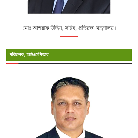
মোঃ আশরাফ উদ্দিন, সচিব, প্রতিরক্ষা মন্ত্রণালয়।
পরিচালক, আইএসপিআর