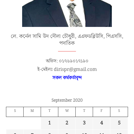
লে. কর্নেল সামি উদ দৌলা চৌধুরী, এএফডব্লিউসি, পিএসসি,
পদাতিক
অফিস: ০১৭৬৯০১৭১৯০
ই-মেইলঃ dirispr@gmail.com
সকল কর্মকর্তাবৃন্দ
September 2020
S
M
T
W
T
F
S
1
2
3
4
5