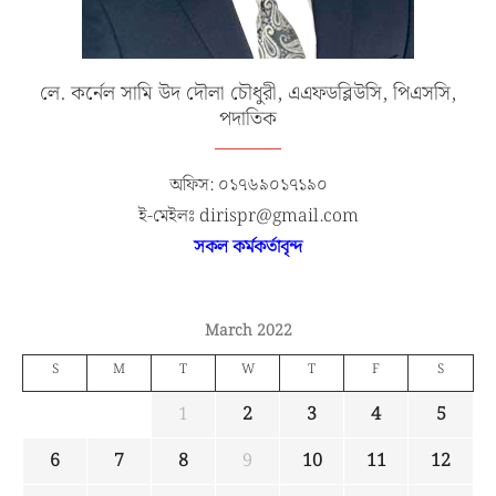
লে. কর্নেল সামি উদ দৌলা চৌধুরী, এএফডব্লিউসি, পিএসসি,
পদাতিক
অফিস: ০১৭৬৯০১৭১৯০
ই-মেইলঃ dirispr@gmail.com
সকল কর্মকর্তাবৃন্দ
March 2022
S
M
T
W
T
F
S
1
2
3
4
5
6
7
8
9
10
11
12