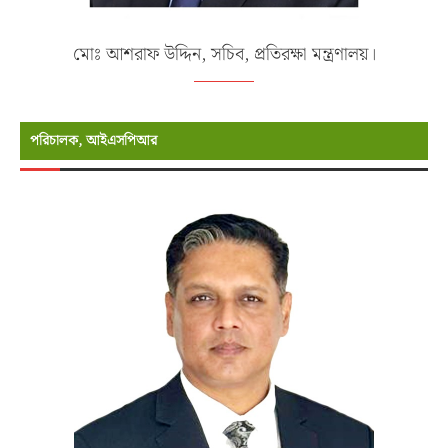
মোঃ আশরাফ উদ্দিন, সচিব, প্রতিরক্ষা মন্ত্রণালয়।
পরিচালক, আইএসপিআর