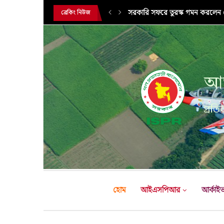
সরকারি সফরে তুরস্ক গমন করলেন সে
ব্রেকিং নিউজ
আন
প্রতির
হোম
আইএসপিআর
আর্কাই