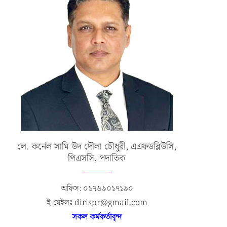
লে. কর্নেল সামি উদ দৌলা চৌধুরী, এএফডব্লিউসি,
পিএসসি, পদাতিক
অফিস: ০১৭৬৯০১৭১৯০
ই-মেইলঃ dirispr@gmail.com
সকল কর্মকর্তাবৃন্দ