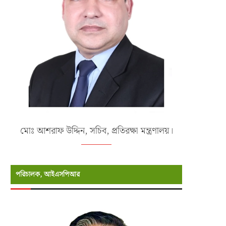
মোঃ আশরাফ উদ্দিন, সচিব, প্রতিরক্ষা মন্ত্রণালয়।
পরিচালক, আইএসপিআর