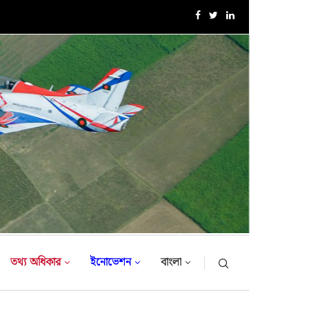
এক্সারসাইজ টাইগার লাইটনিং-২০২৬ এর উদ্বোধনী অনুষ্ঠান
তথ্য অধিকার
ইনোভেশন
বাংলা