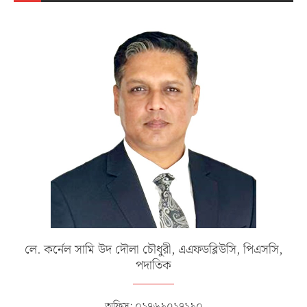
লে. কর্নেল সামি উদ দৌলা চৌধুরী, এএফডব্লিউসি, পিএসসি,
পদাতিক
অফিস: ০১৭৬৯০১৭১৯০