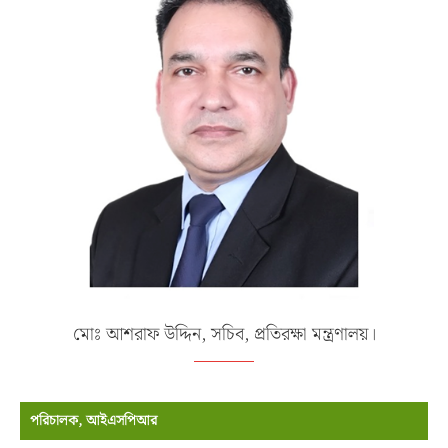
মোঃ আশরাফ উদ্দিন, সচিব, প্রতিরক্ষা মন্ত্রণালয়।
পরিচালক, আইএসপিআর