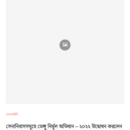
সেনাবাহিনী
সেনানিবাসসমূহে ডেঙ্গু নির্মূল অভিযান – ২০২২ উদ্বোধন করলেন