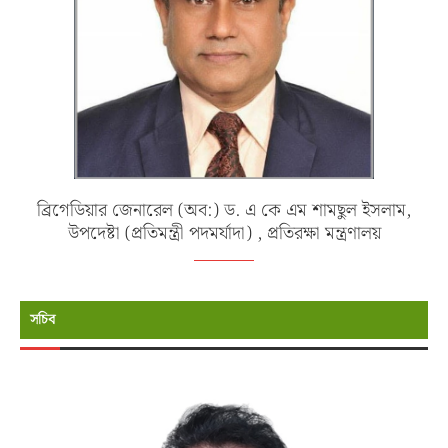
ব্রিগেডিয়ার জেনারেল (অব:) ড. এ কে এম শামছুল ইসলাম,
উপদেষ্টা (প্রতিমন্ত্রী পদমর্যাদা) , প্রতিরক্ষা মন্ত্রণালয়
সচিব