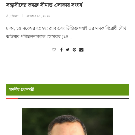
সন্ত্রাসীদের তমব্রু সীমান্ত এলাকায় সংঘর্ষ
Author:
নভেম্বর ১৫, ২০২২
ঢাকা, ১৫ নভেম্বর ২০২২: র‌্যাব এবং ডিজিএফআই এর মাদক বিরোধী যৌথ
অভিযান পরিচালনাকালে সোমবার (১৪…
মাননীয় প্রধানমন্রী