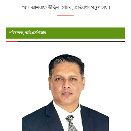
মোঃ আশরাফ উদ্দিন, সচিব, প্রতিরক্ষা মন্ত্রণালয়।
পরিচালক, আইএসপিআর