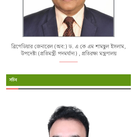
ব্রিগেডিয়ার জেনারেল (অব:) ড. এ কে এম শামছুল ইসলাম,
উপদেষ্টা (প্রতিমন্ত্রী পদমর্যাদা) , প্রতিরক্ষা মন্ত্রণালয়
সচিব