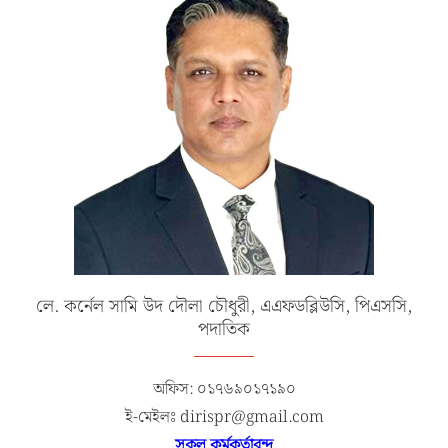
লে. কর্নেল সামি উদ দৌলা চৌধুরী, এএফডব্লিউসি, পিএসসি,
পদাতিক
অফিস: ০১৭৬৯০১৭১৯০
ই-মেইলঃ dirispr@gmail.com
সকল কর্মকর্তাবৃন্দ