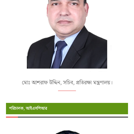
মোঃ আশরাফ উদ্দিন, সচিব, প্রতিরক্ষা মন্ত্রণালয়।
পরিচালক, আইএসপিআর