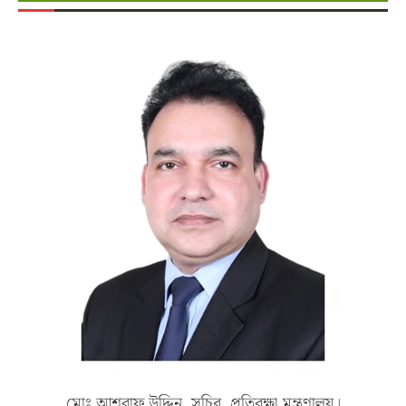
মোঃ আশরাফ উদ্দিন, সচিব, প্রতিরক্ষা মন্ত্রণালয়।