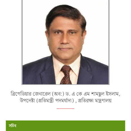
ব্রিগেডিয়ার জেনারেল (অব:) ড. এ কে এম শামছুল ইসলাম,
উপদেষ্টা (প্রতিমন্ত্রী পদমর্যাদা) , প্রতিরক্ষা মন্ত্রণালয়
সচিব