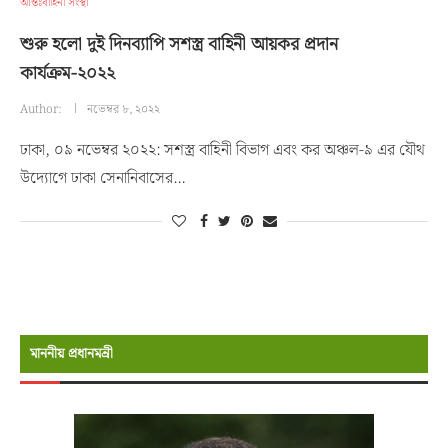
আন্তঃবাহিনী সংস্থা
শুরু হলো দুই দিনব্যাপি সশস্ত্র বাহিনী আয়কর প্রদান
কার্যক্রম-২০২২
Author:
নভেম্বর ৮, ২০২২
ঢাকা, ০৯ নভেম্বর ২০২২: সশস্ত্র বাহিনী বিভাগ এবং কর অঞ্চল-৯ এর যৌথ
উদ্যোগে ঢাকা সেনানিবাসের…
মাননীয় প্রধানমন্রী