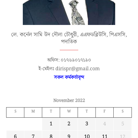
লে. কর্নেল সামি উদ দৌলা চৌধুরী, এএফডব্লিউসি, পিএসসি,
পদাতিক
অফিস: ০১৭৬৯০১৭১৯০
ই-মেইলঃ dirispr@gmail.com
সকল কর্মকর্তাবৃন্দ
November 2022
S
M
T
W
T
F
S
1
2
3
4
5
6
7
8
9
10
11
12