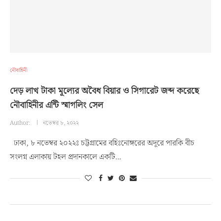
নৌবাহিনী
দেড় লাখ টাকা মূল্যের অবৈধ বিয়ার ও সিগারেট জব্দ করেছে
নৌবাহিনীর এন্টি স্মাগলিং সেল
Author:
নভেম্বর ৮, ২০২২
ঢাকা, ৮ নভেম্বর ২০২২ঃ চট্টগ্রামের বহিঃনোঙ্গরের অদূরে পারকি বীচ
সংলগ্ন এলাকায় টহল প্রদানকালে একটি…