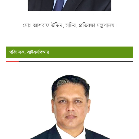
মোঃ আশরাফ উদ্দিন, সচিব, প্রতিরক্ষা মন্ত্রণালয়।
পরিচালক, আইএসপিআর