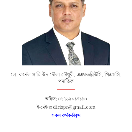
লে. কর্নেল সামি উদ দৌলা চৌধুরী, এএফডব্লিউসি, পিএসসি,
পদাতিক
অফিস: ০১৭৬৯০১৭১৯০
ই-মেইলঃ dirispr@gmail.com
সকল কর্মকর্তাবৃন্দ