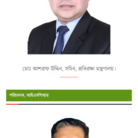
মোঃ আশরাফ উদ্দিন, সচিব, প্রতিরক্ষা মন্ত্রণালয়।
পরিচালক, আইএসপিআর